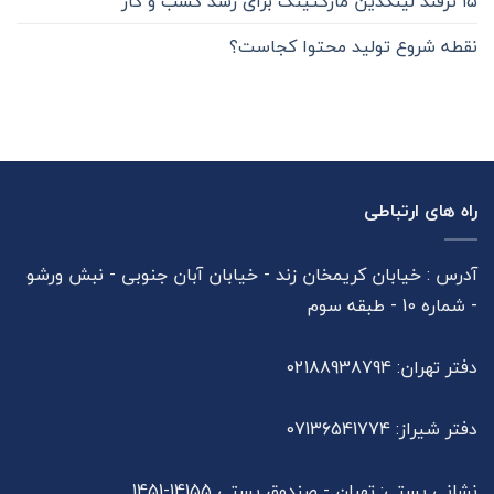
۱۵ ترفند لینکدین مارکتینگ برای رشد ‌‌کسب و کار
نقطه شروع تولید محتوا کجاست؟
راه های ارتباطی
آدرس : خیابان کریمخان زند - خیابان آبان جنوبی - نبش ورشو
- شماره 10 - طبقه سوم
دفتر تهران: 02188938794
دفتر شیراز: 07136541774
نشانی پستی: تهران - صندوق پستی 14155-1451