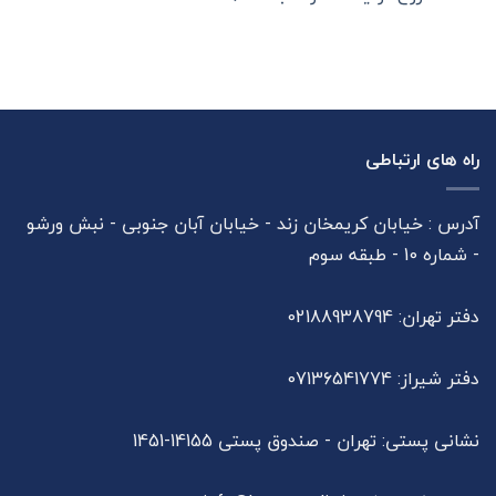
راه های ارتباطی
آدرس : خیابان کریمخان زند - خیابان آبان جنوبی - نبش ورشو
- شماره 10 - طبقه سوم
دفتر تهران: 02188938794
دفتر شیراز: 07136541774
نشانی پستی: تهران - صندوق پستی 14155-1451