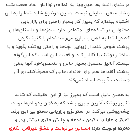
در دنیای انسان‌ها هیچ‌چیز به اندازه‌‌ی نوزادان نماد معصومیّت
و شایسته‌ی ستایش نیست. همین موضوع شاید شما را به این
اشتباه بیندازد که پمپرز کار بسیار راحتی برای بازاریابی
محتوایی در شبکه‌های اجتماعی دارد. سوژه‌ها و داستان‌هایی
که در ابتدا به ذهن بسیاری می‌رسد: مُدام با کثیف کردن
پوشک شوخی کند، از زیبایی بچّه‌ها و راحتی پوشک بگوید و یا
ساختار پوشک را آنالیز کند. واقعیّت این است که این‌گونه
نیست. آنالیز محصول بسیار خاص و منحصر‌به‌فرد آنها یعنی
پوشک آنقدرها هم برای خانواده‌هایی که مصرف‌کننده‌ی آن
هستند، جذّابیّت ایجاد نمی‌کند.
به همین دلیل است که پمپرز نیز از این حقیقت که شاید
تغییرِ پوشک آخرین چیزی باشد که به ذهن پدرمادرها برسد،
چشم‌پوشی می‌کند.
در استراتژی بازاریابی محتوایی این برند،
تمرکز و هایلایت کردن دغدغه و چالش فکری بیشتر پدر و
مادرها اولویّت دارد؛
احساسِ بی‌نهایت و عشق غیرقابل انکاری