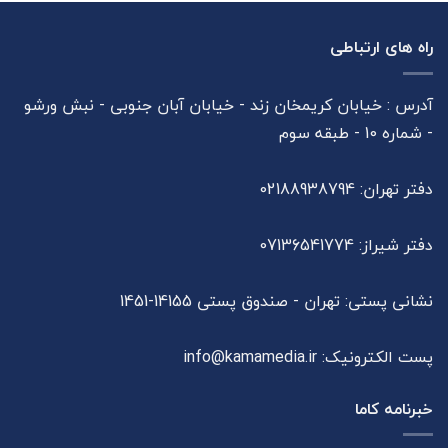
راه های ارتباطی
آدرس : خیابان کریمخان زند - خیابان آبان جنوبی - نبش ورشو
- شماره 10 - طبقه سوم
دفتر تهران: 02188938794
دفتر شیراز: 07136541774
نشانی پستی: تهران - صندوق پستی 14155-1451
پست الکترونیک:
info@kamamedia.ir
خبرنامه کاما